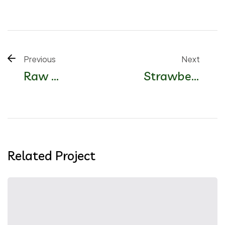
Previous 
Next 
Raw 
Strawberr
Processin
y Farm
g Area
Related Project