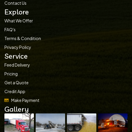
Contact Us
Explore
What We Offer
FAQ's
Terms & Condition
Privacy Policy
Service
Feed Delivery
Pricing
Get a Quote
Credit App
Make Payment
Gallery